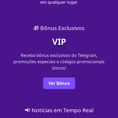
em qualquer lugar.
🎁 Bônus Exclusivos
VIP
Receba bônus exclusivos do Telegram,
promoções especiais e códigos promocionais
únicos!
Ver Bônus
📢 Notícias em Tempo Real