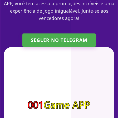
APP, você tem acesso a promoções incríveis e uma
experiência de jogo inigualável. Junte-se aos
vencedores agora!
SEGUIR NO TELEGRAM