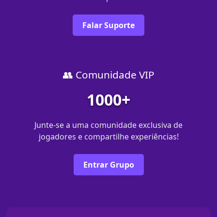
Falar Suporte
👥 Comunidade VIP
1000+
Junte-se a uma comunidade exclusiva de
jogadores e compartilhe experiências!
Entrar Grupo