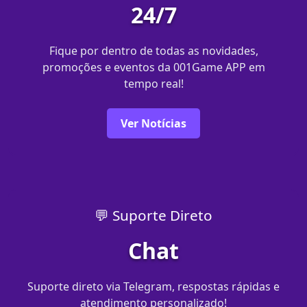
24/7
Fique por dentro de todas as novidades,
promoções e eventos da 001Game APP em
tempo real!
Ver Notícias
💬 Suporte Direto
Chat
Suporte direto via Telegram, respostas rápidas e
atendimento personalizado!