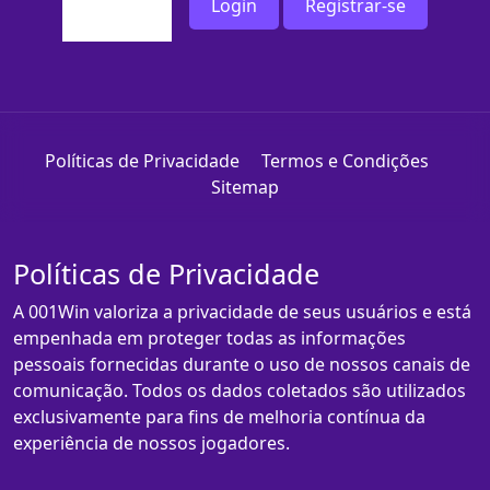
Login
Registrar-se
Políticas de Privacidade
Termos e Condições
Sitemap
Políticas de Privacidade
A 001Win valoriza a privacidade de seus usuários e está
empenhada em proteger todas as informações
pessoais fornecidas durante o uso de nossos canais de
comunicação. Todos os dados coletados são utilizados
exclusivamente para fins de melhoria contínua da
experiência de nossos jogadores.