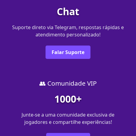
Chat
Suporte direto via Telegram, respostas rápidas e
atendimento personalizado!
Falar Suporte
👥 Comunidade VIP
1000+
Junte-se a uma comunidade exclusiva de
jogadores e compartilhe experiências!