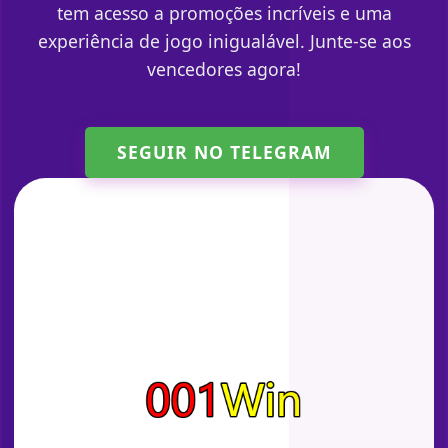
tem acesso a promoções incríveis e uma
experiência de jogo inigualável. Junte-se aos
vencedores agora!
SEGUIR NO TELEGRAM