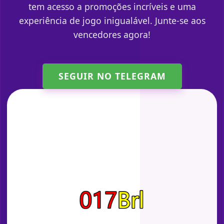
tem acesso a promoções incríveis e uma
experiência de jogo inigualável. Junte-se aos
vencedores agora!
SEGUIR NO TELEGRAM