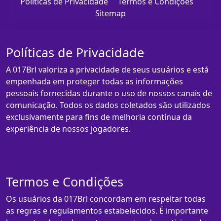
Políticas de Privacidade
Termos e Condições
Sitemap
Políticas de Privacidade
A 017Brl valoriza a privacidade de seus usuários e está
empenhada em proteger todas as informações
pessoais fornecidas durante o uso de nossos canais de
comunicação. Todos os dados coletados são utilizados
exclusivamente para fins de melhoria contínua da
experiência de nossos jogadores.
Termos e Condições
Os usuários da 017Brl concordam em respeitar todas
as regras e regulamentos estabelecidos. É importante