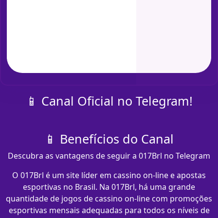
📱 Canal Oficial no Telegram!
📱 Benefícios do Canal
Descubra as vantagens de seguir a 017Brl no Telegram
O 017Brl é um site líder em cassino on-line e apostas
esportivas no Brasil. Na 017Brl, há uma grande
quantidade de jogos de cassino on-line com promoções
esportivas mensais adequadas para todos os níveis de