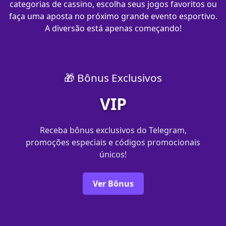
categorias de cassino, escolha seus jogos favoritos ou
faça uma aposta no próximo grande evento esportivo.
A diversão está apenas começando!
🎁 Bônus Exclusivos
VIP
Receba bônus exclusivos do Telegram,
promoções especiais e códigos promocionais
únicos!
Ver Bônus