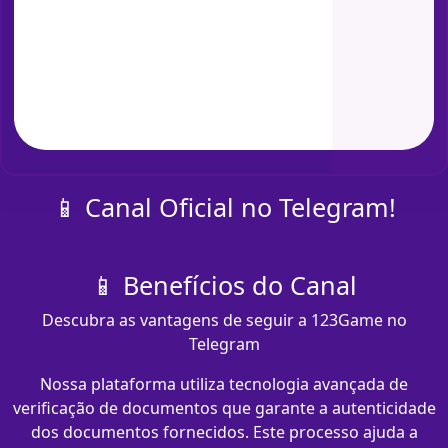
📱 Canal Oficial no Telegram!
📱 Benefícios do Canal
Descubra as vantagens de seguir a 123Game no
Telegram
Nossa plataforma utiliza tecnologia avançada de
verificação de documentos que garante a autenticidade
dos documentos fornecidos. Este processo ajuda a