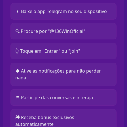
📱 Baixe o app Telegram no seu dispositivo
🔍 Procure por "@136WinOficial"
👆 Toque em "Entrar" ou "Join"
🔔 Ative as notificações para não perder
nada
💬 Participe das conversas e interaja
🎁 Receba bônus exclusivos
automaticamente