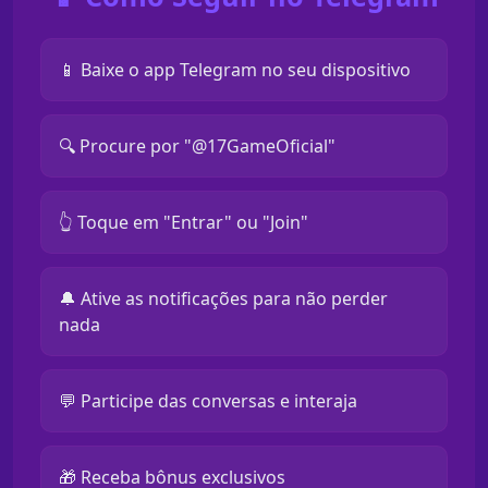
📱 Baixe o app Telegram no seu dispositivo
🔍 Procure por "@17GameOficial"
👆 Toque em "Entrar" ou "Join"
🔔 Ative as notificações para não perder
nada
💬 Participe das conversas e interaja
🎁 Receba bônus exclusivos