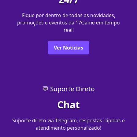
Fique por dentro de todas as novidades,
promoções e eventos da 17Game em tempo
real!
Ver Notícias
💬 Suporte Direto
Chat
Suporte direto via Telegram, respostas rápidas e
atendimento personalizado!