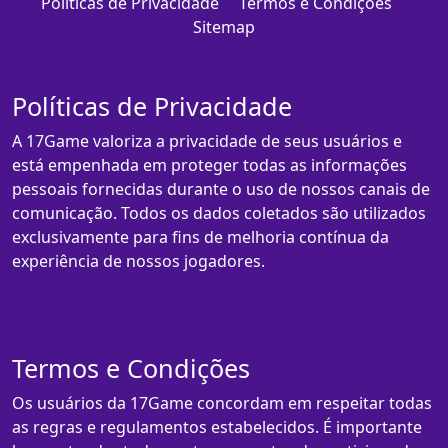
Políticas de Privacidade
Termos e Condições
Sitemap
Políticas de Privacidade
A 17Game valoriza a privacidade de seus usuários e
está empenhada em proteger todas as informações
pessoais fornecidas durante o uso de nossos canais de
comunicação. Todos os dados coletados são utilizados
exclusivamente para fins de melhoria contínua da
experiência de nossos jogadores.
Termos e Condições
Os usuários da 17Game concordam em respeitar todas
as regras e regulamentos estabelecidos. É importante