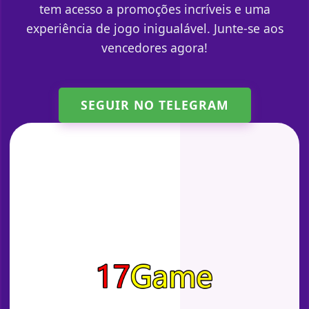
tem acesso a promoções incríveis e uma
experiência de jogo inigualável. Junte-se aos
vencedores agora!
SEGUIR NO TELEGRAM