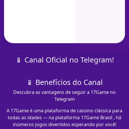
📱 Canal Oficial no Telegram!
📱 Benefícios do Canal
Descubra as vantagens de seguir a 17Game no
Telegram
A 17Game é uma plataforma de cassino clássica para
todas as idades — na plataforma 17Game Brasil , há
inúmeros jogos divertidos esperando por você!