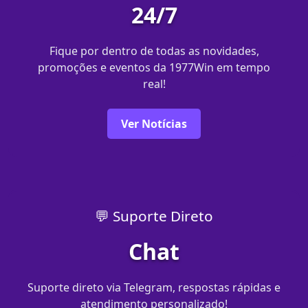
24/7
Fique por dentro de todas as novidades,
promoções e eventos da 1977Win em tempo
real!
Ver Notícias
💬 Suporte Direto
Chat
Suporte direto via Telegram, respostas rápidas e
atendimento personalizado!