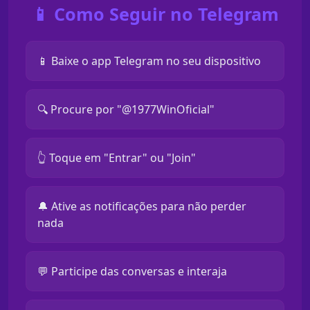
📱 Como Seguir no Telegram
📱 Baixe o app Telegram no seu dispositivo
🔍 Procure por "@1977WinOficial"
👆 Toque em "Entrar" ou "Join"
🔔 Ative as notificações para não perder
nada
💬 Participe das conversas e interaja