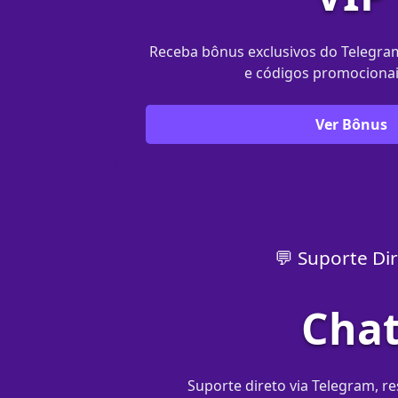
Receba bônus exclusivos do Telegra
e códigos promocionai
Ver Bônus
💬 Suporte Di
Cha
Suporte direto via Telegram, r