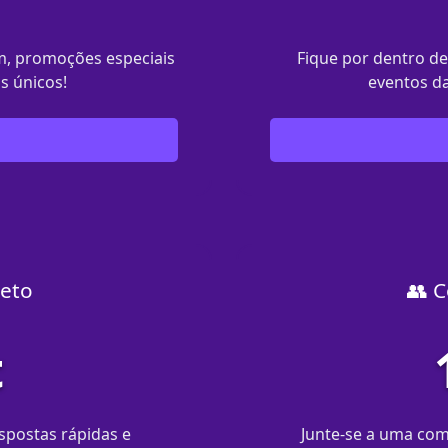
m, promoções especiais
Fique por dentro d
s únicos!
eventos d
reto
👥 
t
espostas rápidas e
Junte-se a uma com