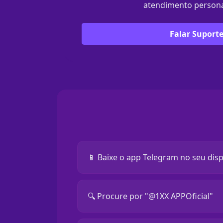
atendimento persona
Falar Suport
📱 Baixe o app Telegram no seu disp
🔍 Procure por "@1XX APPOficial"