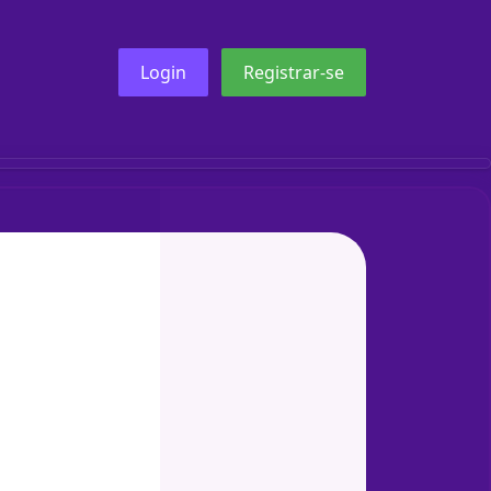
Login
Registrar-se