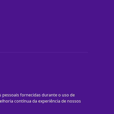
s pessoais fornecidas durante o uso de
elhoria contínua da experiência de nossos