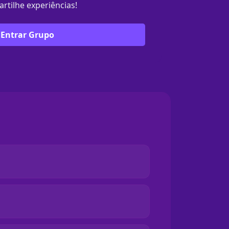
rtilhe experiências!
Entrar Grupo