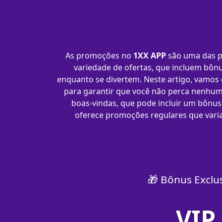
As promoções no
1XX APP
são uma das p
variedade de ofertas, que incluem bôn
enquanto se divertem. Neste artigo, vamos
para garantir que você não perca nenhuma
boas-vindas, que pode incluir um bônus 
oferece promoções regulares que vari
🎁 Bônus Exclu
VIP