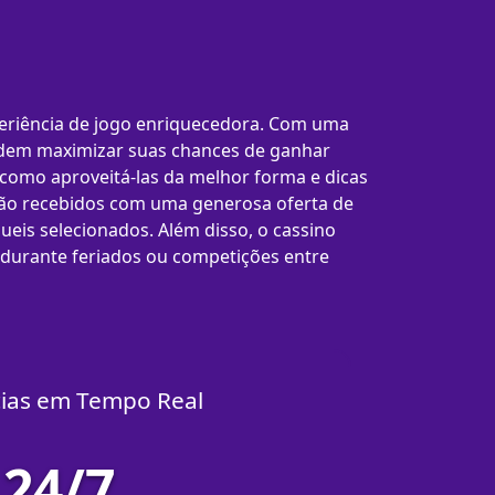
eriência de jogo enriquecedora. Com uma
podem maximizar suas chances de ganhar
 como aproveitá-las da melhor forma e dicas
são recebidos com uma generosa oferta de
ueis selecionados. Além disso, o cassino
durante feriados ou competições entre
cias em Tempo Real
24/7