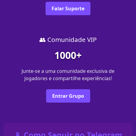
Falar Suporte
👥 Comunidade VIP
1000+
Junte-se a uma comunidade exclusiva de
jogadores e compartilhe experiências!
Entrar Grupo
📱 Como Seguir no Telegram