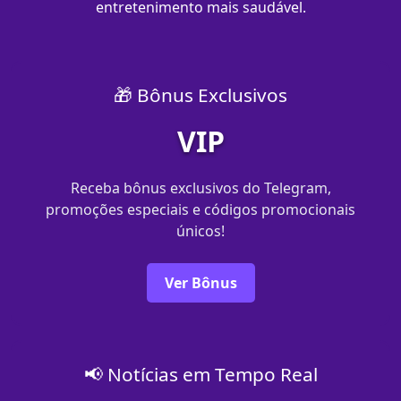
entretenimento mais saudável.
🎁 Bônus Exclusivos
VIP
Receba bônus exclusivos do Telegram,
promoções especiais e códigos promocionais
únicos!
Ver Bônus
📢 Notícias em Tempo Real