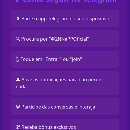
📱 Baixe o app Telegram no seu dispositivo
🔍 Procure por "@2NNaPPOficial"
👆 Toque em "Entrar" ou "Join"
🔔 Ative as notificações para não perder
nada
💬 Participe das conversas e interaja
🎁 Receba bônus exclusivos