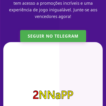
tem acesso a promoções incríveis e uma
experiência de jogo inigualável. Junte-se aos
vencedores agora!
SEGUIR NO TELEGRAM