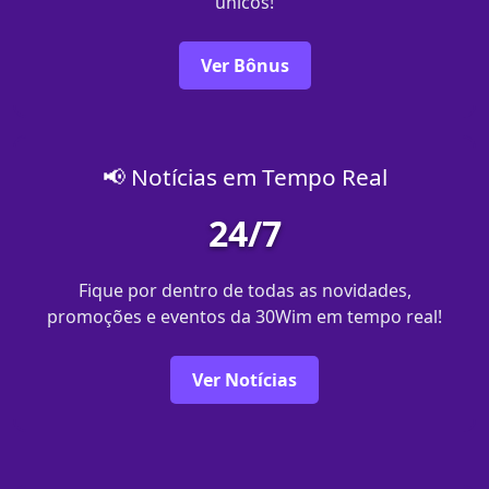
únicos!
Ver Bônus
📢 Notícias em Tempo Real
24/7
Fique por dentro de todas as novidades,
promoções e eventos da 30Wim em tempo real!
Ver Notícias