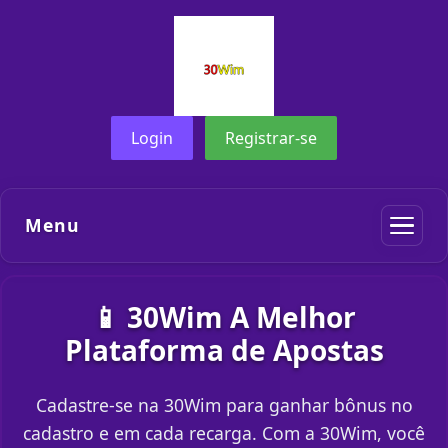
Login
Registrar-se
Menu
📱 30Wim A Melhor
Plataforma de Apostas
Cadastre-se na 30Wim para ganhar bônus no
cadastro e em cada recarga. Com a 30Wim, você