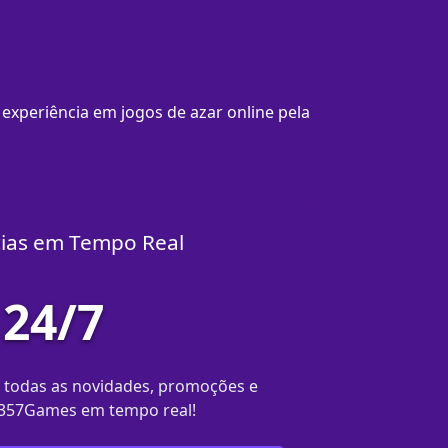
 experiência em jogos de azar online pela
cias em Tempo Real
24/7
e todas as novidades, promoções e
 357Games em tempo real!