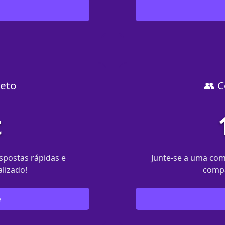
reto
👥 
t
espostas rápidas e
Junte-se a uma com
lizado!
compa
e