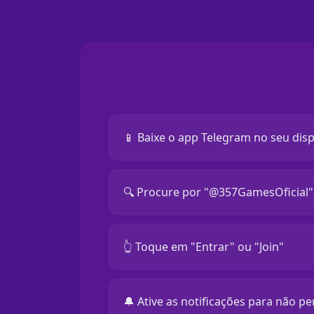
📱 Baixe o app Telegram no seu disp
🔍 Procure por "@357GamesOficial"
👆 Toque em "Entrar" ou "Join"
🔔 Ative as notificações para não p