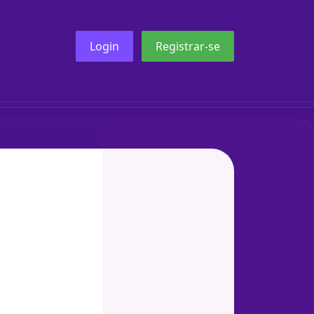
Login
Registrar-se