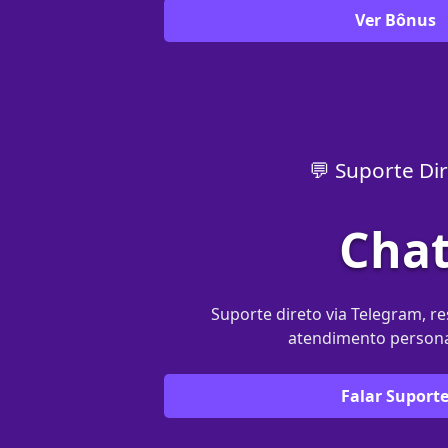
Ver Bônus
💬 Suporte Di
Cha
Suporte direto via Telegram, r
atendimento persona
Falar Suport