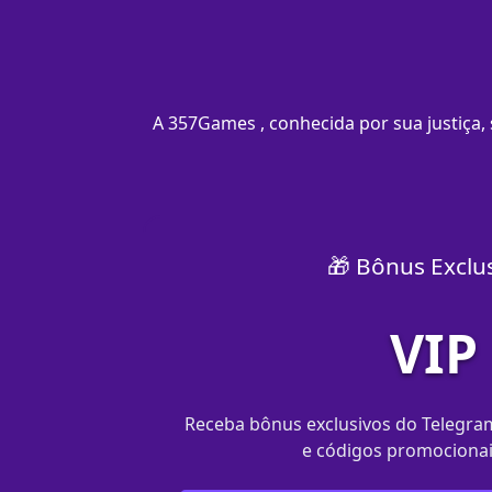
A 357Games , conhecida por sua justiça, 
🎁 Bônus Exclu
VIP
Receba bônus exclusivos do Telegra
e códigos promocionai