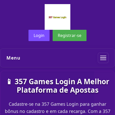
Login
Registrar-se
Menu
📱 357 Games Login A Melhor
Plataforma de Apostas
Cadastre-se na 357 Games Login para ganhar
bônus no cadastro e em cada recarga. Com a 357