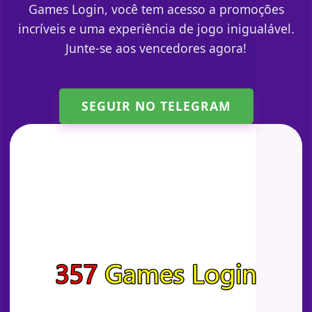
Games Login, você tem acesso a promoções
incríveis e uma experiência de jogo inigualável.
Junte-se aos vencedores agora!
SEGUIR NO TELEGRAM