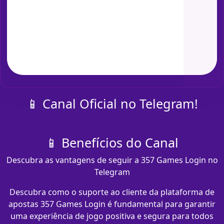
📱 Canal Oficial no Telegram!
📱 Benefícios do Canal
Descubra as vantagens de seguir a 357 Games Login no
Telegram
Descubra como o suporte ao cliente da plataforma de
apostas 357 Games Login é fundamental para garantir
uma experiência de jogo positiva e segura para todos