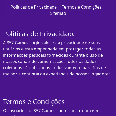
Políticas de Privacidade
Termos e Condições
Sitemap
Políticas de Privacidade
A 357 Games Login valoriza a privacidade de seus
usuários e está empenhada em proteger todas as
informações pessoais fornecidas durante o uso de
nossos canais de comunicação. Todos os dados
coletados são utilizados exclusivamente para fins de
melhoria contínua da experiência de nossos jogadores.
Termos e Condições
Os usuários da 357 Games Login concordam em