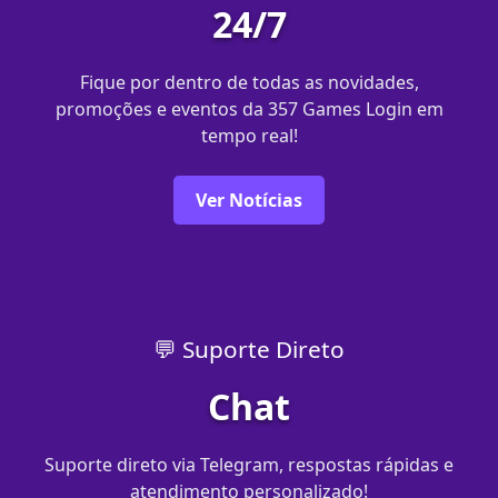
24/7
Fique por dentro de todas as novidades,
promoções e eventos da 357 Games Login em
tempo real!
Ver Notícias
💬 Suporte Direto
Chat
Suporte direto via Telegram, respostas rápidas e
atendimento personalizado!