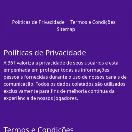
Políticas de Privacidade
Termos e Condições
Sitemap
Políticas de Privacidade
A 36T valoriza a privacidade de seus usuários e está
empenhada em proteger todas as informações
pessoais fornecidas durante o uso de nossos canais de
comunicação. Todos os dados coletados são utilizados
exclusivamente para fins de melhoria contínua da
experiência de nossos jogadores.
Termos e Condições