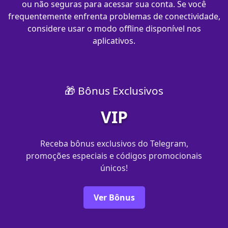
ou não seguras para acessar sua conta. Se você
frequentemente enfrenta problemas de conectividade,
considere usar o modo offline disponível nos
aplicativos.
🎁 Bônus Exclusivos
VIP
Receba bônus exclusivos do Telegram,
promoções especiais e códigos promocionais
únicos!
Ver Bônus