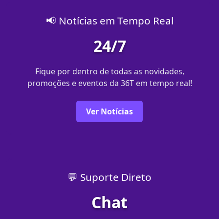
📢 Notícias em Tempo Real
24/7
Fique por dentro de todas as novidades,
promoções e eventos da 36T em tempo real!
Ver Notícias
💬 Suporte Direto
Chat