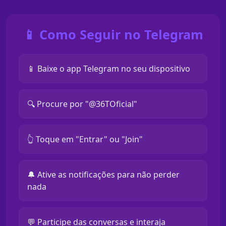
📱 Como Seguir no Telegram
📱 Baixe o app Telegram no seu dispositivo
🔍 Procure por "@36TOficial"
👆 Toque em "Entrar" ou "Join"
🔔 Ative as notificações para não perder
nada
💬 Participe das conversas e interaja