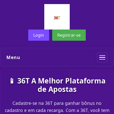
Login
Registrar-se
Menu
📱 36T A Melhor Plataforma
de Apostas
Cadastre-se na 36T para ganhar bônus no
cadastro e em cada recarga. Com a 36T, você tem