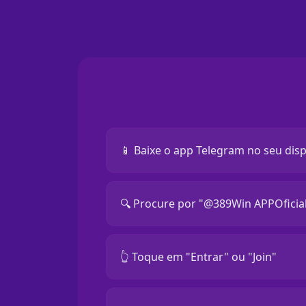
📱 Baixe o app Telegram no seu disp
🔍 Procure por "@389Win APPOficia
👆 Toque em "Entrar" ou "Join"