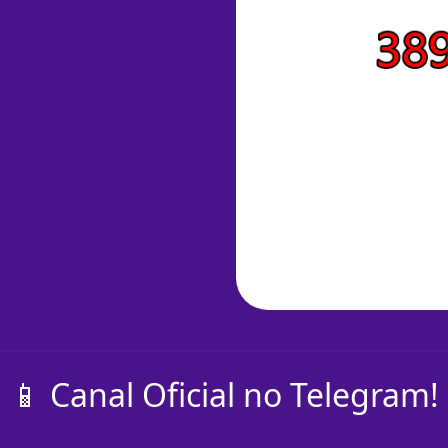
📱 Canal Oficial no Telegram!