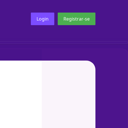
Login
Registrar-se