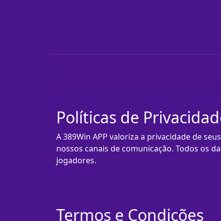
Políticas de Privacida
A 389Win APP valoriza a privacidade de seu
nossos canais de comunicação. Todos os dad
jogadores.
Termos e Condições