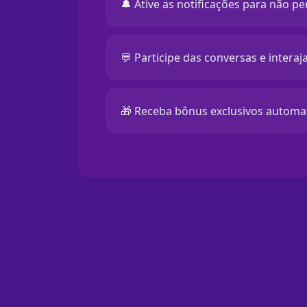
🔔 Ative as notificações para não p
💬 Participe das conversas e interaj
🎁 Receba bônus exclusivos autom