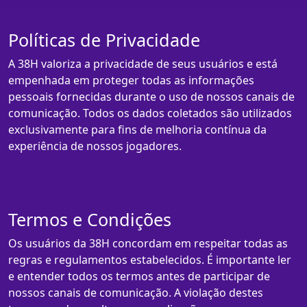
Políticas de Privacidade
A 38H valoriza a privacidade de seus usuários e está
empenhada em proteger todas as informações
pessoais fornecidas durante o uso de nossos canais de
comunicação. Todos os dados coletados são utilizados
exclusivamente para fins de melhoria contínua da
experiência de nossos jogadores.
Termos e Condições
Os usuários da 38H concordam em respeitar todas as
regras e regulamentos estabelecidos. É importante ler
e entender todos os termos antes de participar de
nossos canais de comunicação. A violação destes