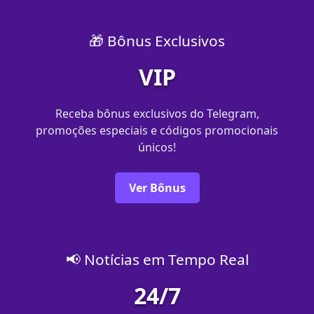
🎁 Bônus Exclusivos
VIP
Receba bônus exclusivos do Telegram,
promoções especiais e códigos promocionais
únicos!
Ver Bônus
📢 Notícias em Tempo Real
24/7