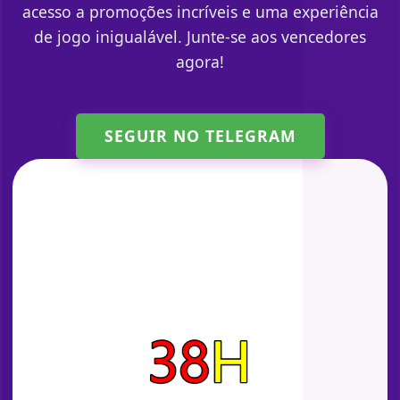
acesso a promoções incríveis e uma experiência
de jogo inigualável. Junte-se aos vencedores
agora!
SEGUIR NO TELEGRAM