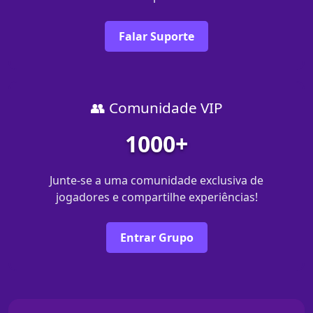
Falar Suporte
👥 Comunidade VIP
1000+
Junte-se a uma comunidade exclusiva de
jogadores e compartilhe experiências!
Entrar Grupo