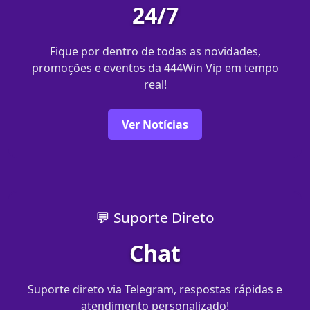
24/7
Fique por dentro de todas as novidades,
promoções e eventos da 444Win Vip em tempo
real!
Ver Notícias
💬 Suporte Direto
Chat
Suporte direto via Telegram, respostas rápidas e
atendimento personalizado!