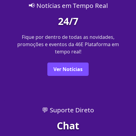
📢 Notícias em Tempo Real
24/7
Fique por dentro de todas as novidades,
promoções e eventos da 46E Plataforma em
tempo real!
Ver Notícias
💬 Suporte Direto
Chat