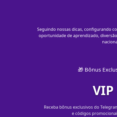
Seguindo nossas dicas, configurando co
oportunidade de aprendizado, diversão 
naciona
🎁 Bônus Exclu
VIP
Receba bônus exclusivos do Telegra
e códigos promocionai