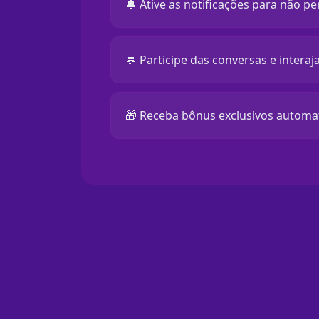
🔔 Ative as notificações para não p
💬 Participe das conversas e interaj
🎁 Receba bônus exclusivos autom