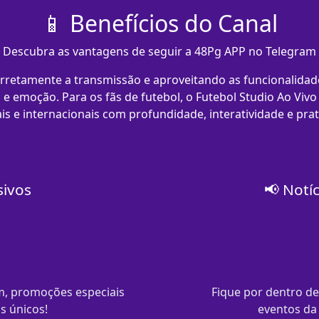
📱 Benefícios do Canal
Descubra as vantagens de seguir a 48Pg APP no Telegram
rretamente a transmissão e aproveitando as funcionalidades
e emoção. Para os fãs de futebol, o Futebol Studio Ao Viv
is e internacionais com profundidade, interatividade e prat
sivos
📢 Notí
m, promoções especiais
Fique por dentro d
s únicos!
eventos da