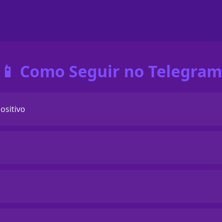
📱 Como Seguir no Telegram
ositivo