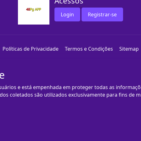
Acessos
Login
Registrar-se
Políticas de Privacidade
Termos e Condições
Sitemap
de
usuários e está empenhada em proteger todas as informaçõ
os coletados são utilizados exclusivamente para fins de m