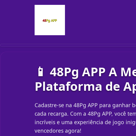
📱 48Pg APP A M
Plataforma de A
Cadastre-se na 48Pg APP para ganhar b
cada recarga. Com a 48Pg APP, você te
incríveis e uma experiência de jogo inig
vencedores agora!