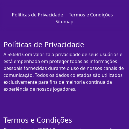
Políticas de Privacidade
Termos e Condições
Sitemap
Políticas de Privacidade
A 556Brl.Com valoriza a privacidade de seus usuários e
está empenhada em proteger todas as informações
pessoais fornecidas durante o uso de nossos canais de
comunicação. Todos os dados coletados são utilizados
exclusivamente para fins de melhoria contínua da
experiência de nossos jogadores.
Termos e Condições