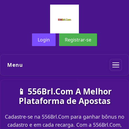
Login
Registrar-se
Menu
📱 556Brl.Com A Melhor
Plataforma de Apostas
Cadastre-se na 556Brl.Com para ganhar bônus no
cadastro e em cada recarga. Com a 556Brl.Com,