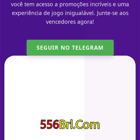
você tem acesso a promoções incríveis e uma
experiência de jogo inigualável. Junte-se aos
vencedores agora!
SEGUIR NO TELEGRAM