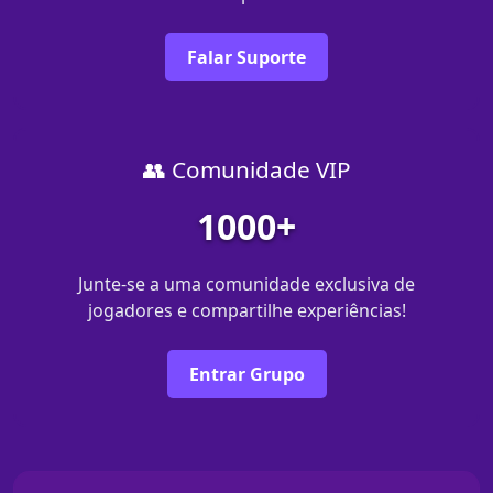
Falar Suporte
👥 Comunidade VIP
1000+
Junte-se a uma comunidade exclusiva de
jogadores e compartilhe experiências!
Entrar Grupo