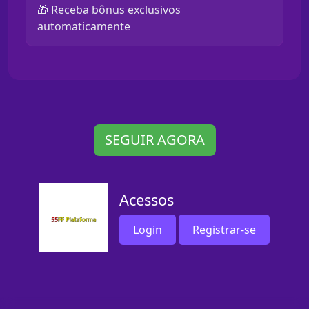
🎁 Receba bônus exclusivos
automaticamente
SEGUIR AGORA
Acessos
Login
Registrar-se