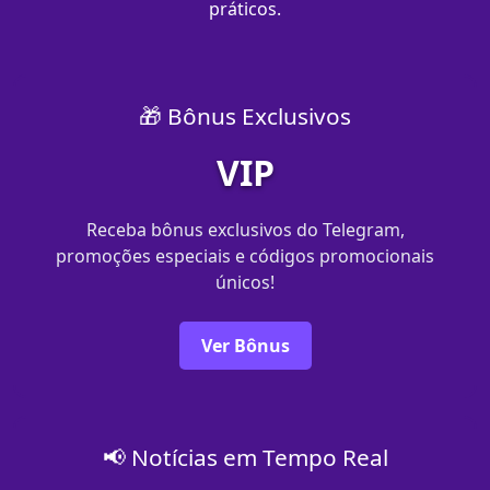
práticos.
🎁 Bônus Exclusivos
VIP
Receba bônus exclusivos do Telegram,
promoções especiais e códigos promocionais
únicos!
Ver Bônus
📢 Notícias em Tempo Real