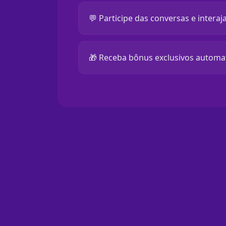
💬 Participe das conversas e interaj
🎁 Receba bônus exclusivos autom