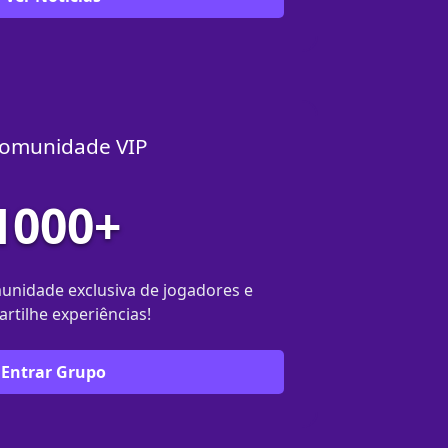
Comunidade VIP
1000+
unidade exclusiva de jogadores e
rtilhe experiências!
Entrar Grupo