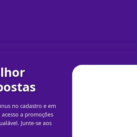
lhor
postas
ônus no cadastro e em
m acesso a promoções
ualável. Junte-se aos