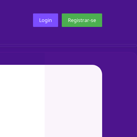
Login
Registrar-se