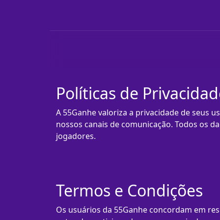
Políticas de Privacida
A 55Ganhe valoriza a privacidade de seus 
nossos canais de comunicação. Todos os dad
jogadores.
Termos e Condições
Os usuários da 55Ganhe concordam em respe