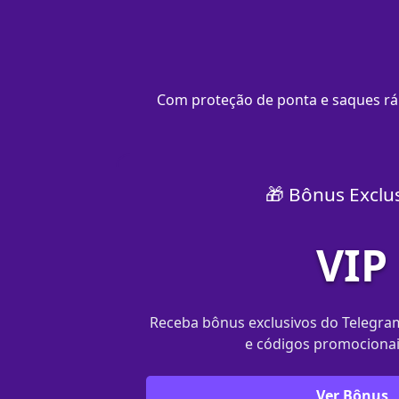
Com proteção de ponta e saques ráp
🎁 Bônus Exclu
VIP
Receba bônus exclusivos do Telegra
e códigos promocionai
Ver Bônus