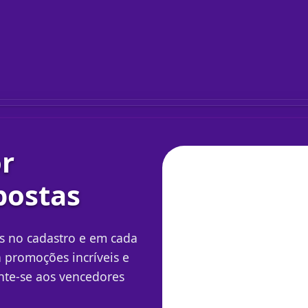
or
postas
s no cadastro e em cada
 promoções incríveis e
unte-se aos vencedores