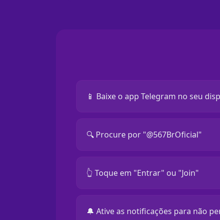
📱 Baixe o app Telegram no seu disp
🔍 Procure por "@567BrOficial"
👆 Toque em "Entrar" ou "Join"
🔔 Ative as notificações para não p