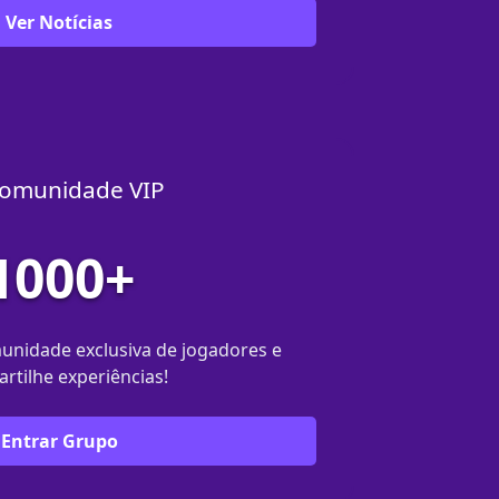
Ver Notícias
Comunidade VIP
1000+
unidade exclusiva de jogadores e
rtilhe experiências!
Entrar Grupo