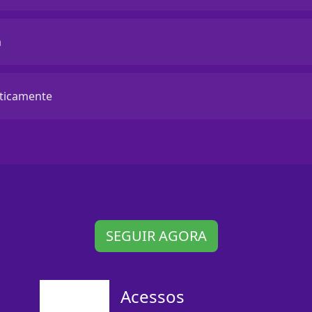
a
aticamente
SEGUIR AGORA
Acessos