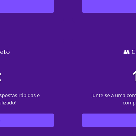
reto
👥 
t
espostas rápidas e
Junte-se a uma com
lizado!
compa
e