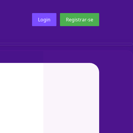
Login
Registrar-se