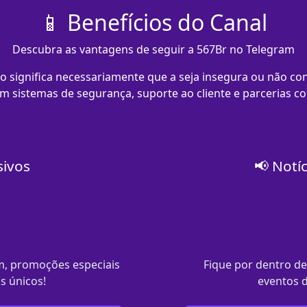
📱 Benefícios do Canal
Descubra as vantagens de seguir a 567Br no Telegram
ão significa necessariamente que a seja insegura ou não c
om sistemas de segurança, suporte ao cliente e parcerias
sivos
📢 Notí
m, promoções especiais
Fique por dentro d
s únicos!
eventos 