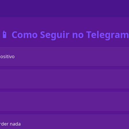
📱 Como Seguir no Telegram
ositivo
erder nada