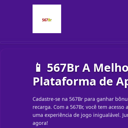
📱 567Br A Melh
Plataforma de A
Cadastre-se na 567Br para ganhar bônu
recarga. Com a 567Br, você tem acesso a
uma experiência de jogo inigualável. J
agora!