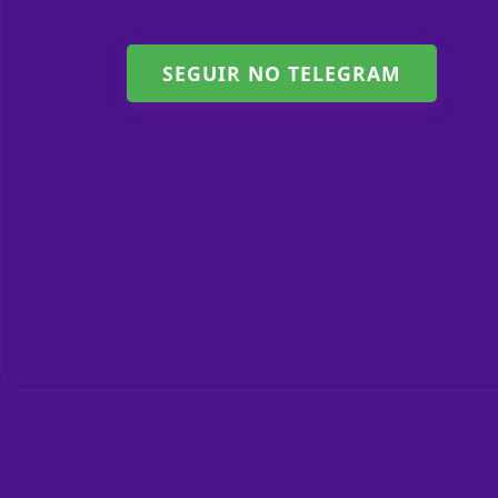
SEGUIR NO TELEGRAM