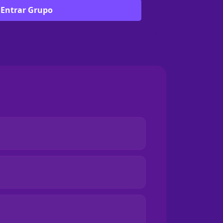
Entrar Grupo