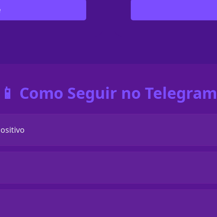
e
📱 Como Seguir no Telegram
ositivo