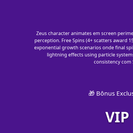
Zeus character animates em screen perimet
perception. Free Spins (4+ scatters award 1
exponential growth scenarios onde final spi
lightning effects using particle syst
consistency com S
🎁 Bônus Exclu
VIP