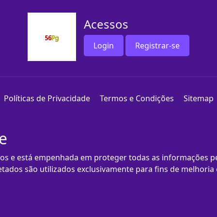
Acessos
Login
Registrar-se
Políticas de Privacidade
Termos e Condições
Sitemap
de
rios e está empenhada em proteger todas as informações p
tados são utilizados exclusivamente para fins de melhoria