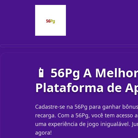
📱 56Pg A Melho
Plataforma de A
Cadastre-se na 56Pg para ganhar bônus
recarga. Com a 56Pg, você tem acesso a
uma experiência de jogo inigualável. J
agora!