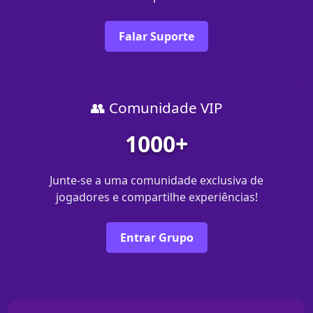
Falar Suporte
👥 Comunidade VIP
1000+
Junte-se a uma comunidade exclusiva de
jogadores e compartilhe experiências!
Entrar Grupo