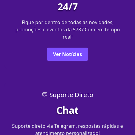
24/7
Fique por dentro de todas as novidades,
promoções e eventos da 5787.Com em tempo
real!
Ver Notícias
💬 Suporte Direto
Chat
Suporte direto via Telegram, respostas rápidas e
atendimento personalizado!