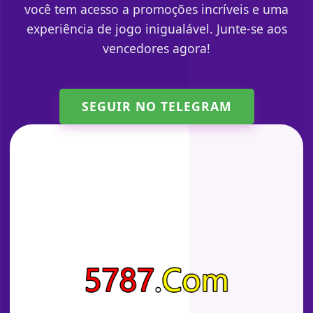
você tem acesso a promoções incríveis e uma
experiência de jogo inigualável. Junte-se aos
vencedores agora!
SEGUIR NO TELEGRAM