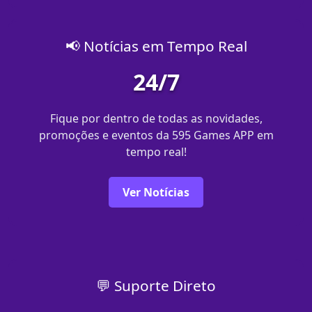
📢 Notícias em Tempo Real
24/7
Fique por dentro de todas as novidades,
promoções e eventos da 595 Games APP em
tempo real!
Ver Notícias
💬 Suporte Direto