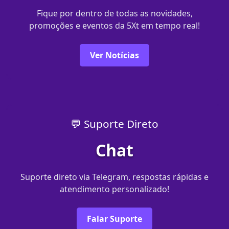
Fique por dentro de todas as novidades,
promoções e eventos da 5Xt em tempo real!
Ver Notícias
💬 Suporte Direto
Chat
Suporte direto via Telegram, respostas rápidas e
atendimento personalizado!
Falar Suporte