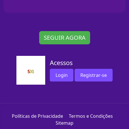
SEGUIR AGORA
Acessos
Login
Registrar-se
Políticas de Privacidade
Termos e Condições
Sitemap