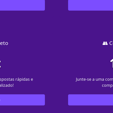
reto
👥 
t
espostas rápidas e
Junte-se a uma com
lizado!
compa
e