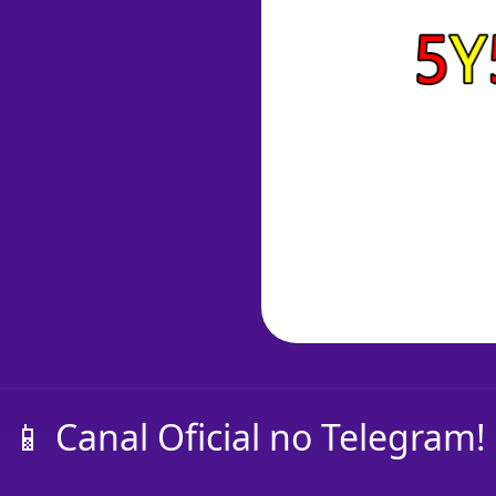
📱 Canal Oficial no Telegram!