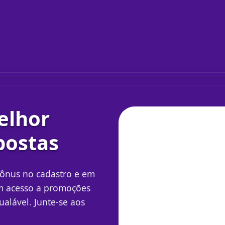
elhor
postas
ônus no cadastro e em
m acesso a promoções
ualável. Junte-se aos