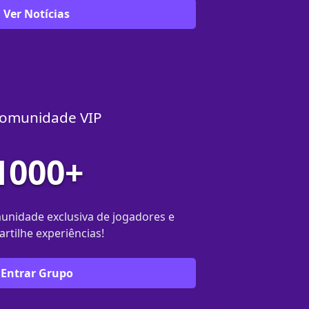
Ver Notícias
Comunidade VIP
1000+
unidade exclusiva de jogadores e
rtilhe experiências!
Entrar Grupo