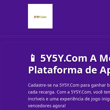
📱 5Y5Y.Com A M
Plataforma de A
Cadastre-se na 5Y5Y.Com para ganhar b
cada recarga. Com a 5Y5Y.Com, você te
incríveis e uma experiência de jogo inig
vencedores agora!