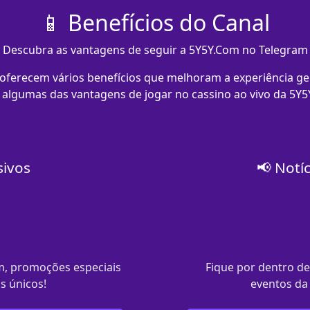
📱 Benefícios do Canal
Descubra as vantagens de seguir a 5Y5Y.Com no Telegram
oferecem vários benefícios que melhoram a experiência ger
 algumas das vantagens de jogar no cassino ao vivo da 5Y
sivos
📢 Notí
m, promoções especiais
Fique por dentro d
s únicos!
eventos da