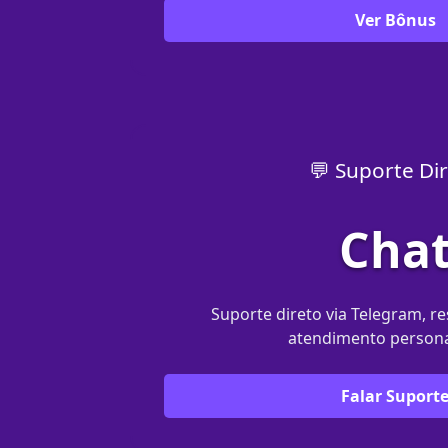
Ver Bônus
💬 Suporte Di
Cha
Suporte direto via Telegram, r
atendimento persona
Falar Suport