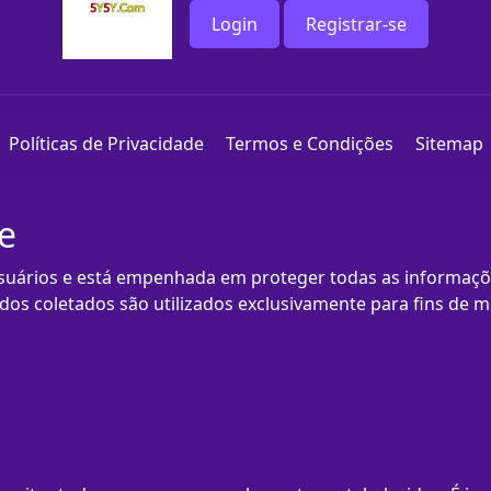
Login
Registrar-se
Políticas de Privacidade
Termos e Condições
Sitemap
de
usuários e está empenhada em proteger todas as informaçõ
os coletados são utilizados exclusivamente para fins de m