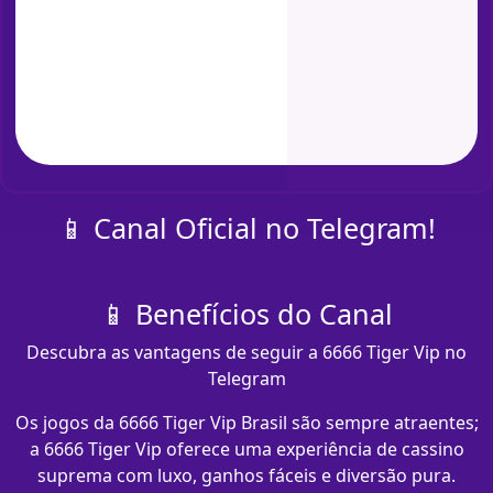
📱 Canal Oficial no Telegram!
📱 Benefícios do Canal
Descubra as vantagens de seguir a 6666 Tiger Vip no
Telegram
Os jogos da 6666 Tiger Vip Brasil são sempre atraentes;
a 6666 Tiger Vip oferece uma experiência de cassino
suprema com luxo, ganhos fáceis e diversão pura.