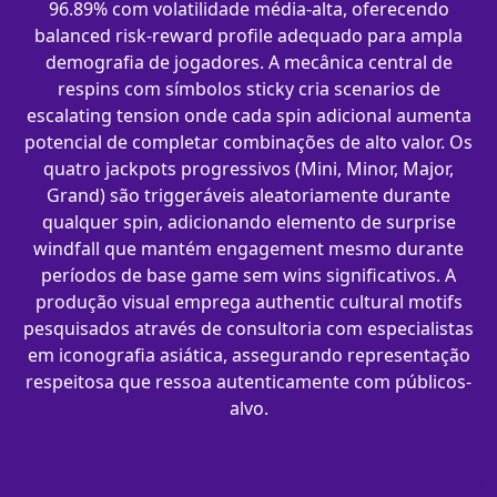
96.89% com volatilidade média-alta, oferecendo
balanced risk-reward profile adequado para ampla
demografia de jogadores. A mecânica central de
respins com símbolos sticky cria scenarios de
escalating tension onde cada spin adicional aumenta
potencial de completar combinações de alto valor. Os
quatro jackpots progressivos (Mini, Minor, Major,
Grand) são triggeráveis aleatoriamente durante
qualquer spin, adicionando elemento de surprise
windfall que mantém engagement mesmo durante
períodos de base game sem wins significativos. A
produção visual emprega authentic cultural motifs
pesquisados através de consultoria com especialistas
em iconografia asiática, assegurando representação
respeitosa que ressoa autenticamente com públicos-
alvo.