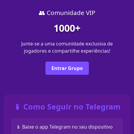
👥 Comunidade VIP
1000+
Junte-se a uma comunidade exclusiva de
jogadores e compartilhe experiências!
Entrar Grupo
📱 Como Seguir no Telegram
📱 Baixe o app Telegram no seu dispositivo