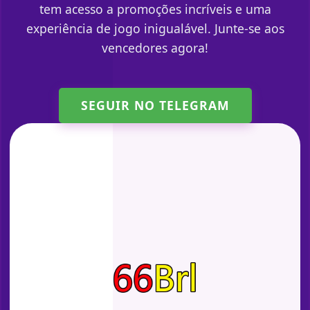
tem acesso a promoções incríveis e uma
experiência de jogo inigualável. Junte-se aos
vencedores agora!
SEGUIR NO TELEGRAM