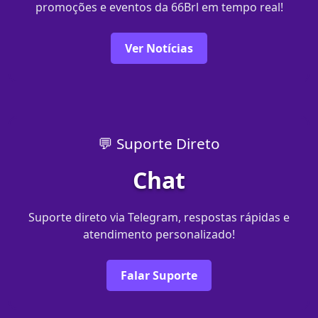
promoções e eventos da 66Brl em tempo real!
Ver Notícias
💬 Suporte Direto
Chat
Suporte direto via Telegram, respostas rápidas e
atendimento personalizado!
Falar Suporte