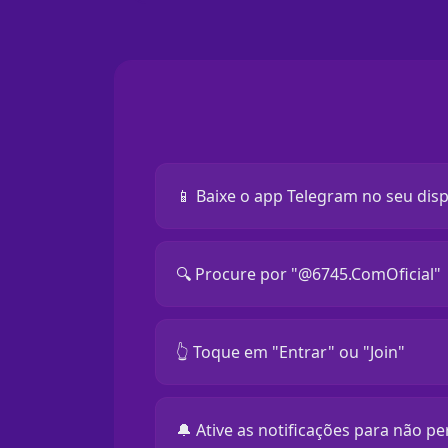
📱 Baixe o app Telegram no seu disp
🔍 Procure por "@6745.ComOficial"
👆 Toque em "Entrar" ou "Join"
🔔 Ative as notificações para não p