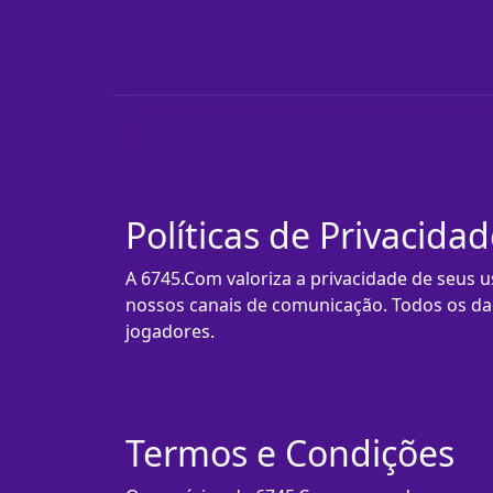
Políticas de Privacida
A 6745.Com valoriza a privacidade de seus 
nossos canais de comunicação. Todos os dad
jogadores.
Termos e Condições