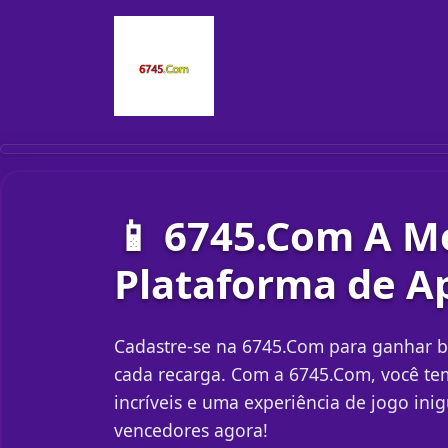
📱 6745.Com A M
Plataforma de A
Cadastre-se na 6745.Com para ganhar 
cada recarga. Com a 6745.Com, você t
incríveis e uma experiência de jogo inig
vencedores agora!