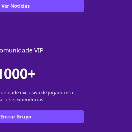
Ver Notícias
Comunidade VIP
1000+
unidade exclusiva de jogadores e
rtilhe experiências!
Entrar Grupo