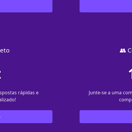
reto
👥 
t
espostas rápidas e
Junte-se a uma com
lizado!
compa
e