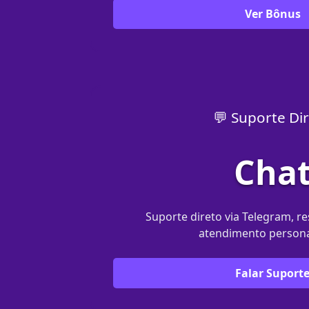
Ver Bônus
💬 Suporte Di
Cha
Suporte direto via Telegram, r
atendimento persona
Falar Suport