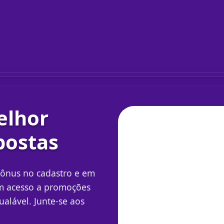
elhor
postas
bônus no cadastro e em
em acesso a promoções
ualável. Junte-se aos