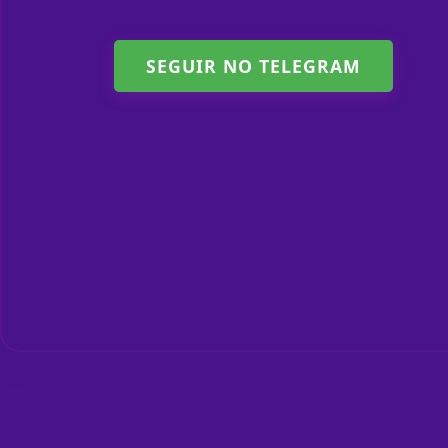
SEGUIR NO TELEGRAM