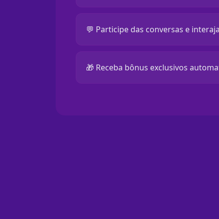
💬 Participe das conversas e interaj
🎁 Receba bônus exclusivos autom