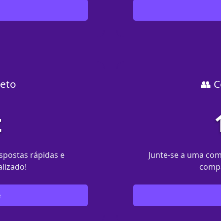
reto
👥 
t
espostas rápidas e
Junte-se a uma com
lizado!
compa
e