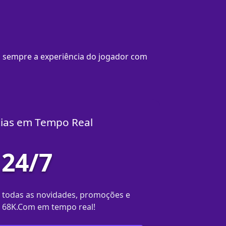
 sempre a experiência do jogador com
cias em Tempo Real
24/7
e todas as novidades, promoções e
 68K.Com em tempo real!