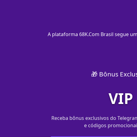
A plataforma 68K.Com Brasil segue u
🎁 Bônus Exclu
VIP
Receba bônus exclusivos do Telegra
e códigos promocionai