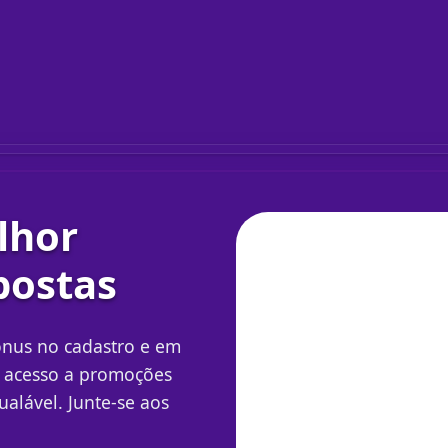
lhor
postas
ônus no cadastro e em
m acesso a promoções
ualável. Junte-se aos