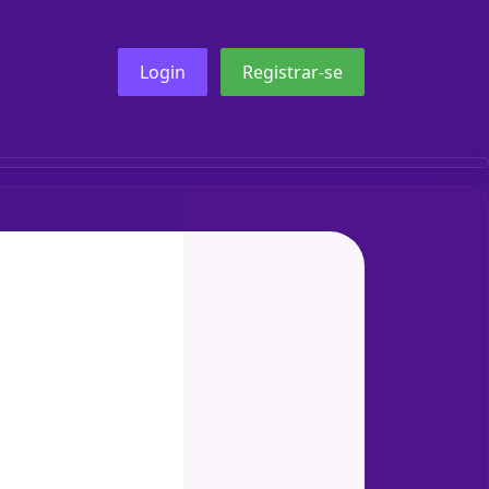
Login
Registrar-se