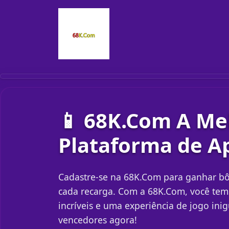
📱 68K.Com A Me
Plataforma de A
Cadastre-se na 68K.Com para ganhar b
cada recarga. Com a 68K.Com, você te
incríveis e uma experiência de jogo inig
vencedores agora!