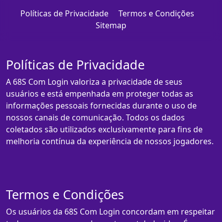
Políticas de Privacidade
Termos e Condições
Sitemap
Políticas de Privacidade
A 68S Com Login valoriza a privacidade de seus
usuários e está empenhada em proteger todas as
informações pessoais fornecidas durante o uso de
nossos canais de comunicação. Todos os dados
coletados são utilizados exclusivamente para fins de
melhoria contínua da experiência de nossos jogadores.
Termos e Condições
Os usuários da 68S Com Login concordam em respeitar