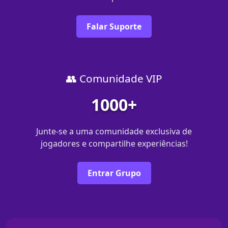
Falar Suporte
👥 Comunidade VIP
1000+
Junte-se a uma comunidade exclusiva de
jogadores e compartilhe experiências!
Entrar Grupo