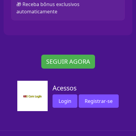
🎁 Receba bônus exclusivos
automaticamente
SEGUIR AGORA
Acessos
Login
Registrar-se