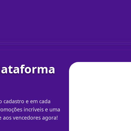
Plataforma
o cadastro e em cada
romoções incríveis e uma
se aos vencedores agora!