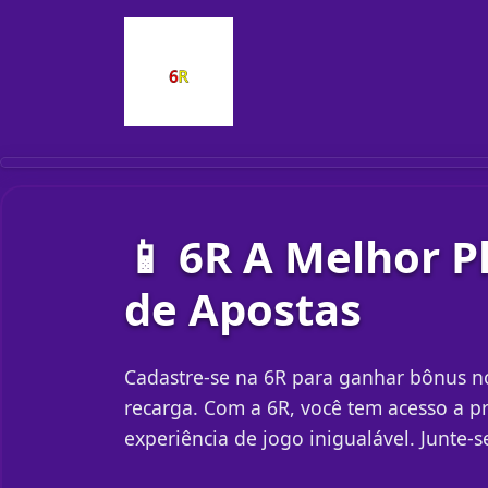
📱 6R A Melhor 
de Apostas
Cadastre-se na 6R para ganhar bônus n
recarga. Com a 6R, você tem acesso a p
experiência de jogo inigualável. Junte-