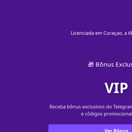
Licenciada em Curaçao, a 6R
🎁 Bônus Exclu
VIP
Receba bônus exclusivos do Telegra
e códigos promocionai
Ver Bônus