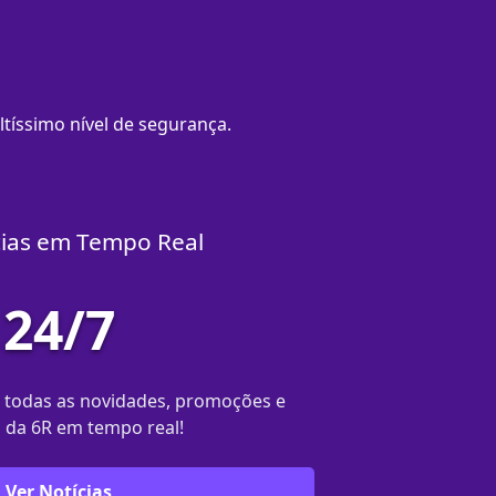
ltíssimo nível de segurança.
cias em Tempo Real
24/7
e todas as novidades, promoções e
 da 6R em tempo real!
Ver Notícias