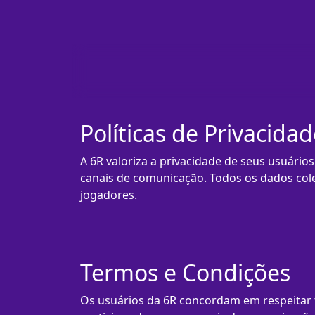
Políticas de Privacida
A 6R valoriza a privacidade de seus usuári
canais de comunicação. Todos os dados cole
jogadores.
Termos e Condições
Os usuários da 6R concordam em respeitar t