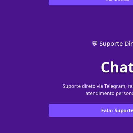
💬 Suporte Di
Cha
Suporte direto via Telegram, r
atendimento persona
Falar Suport