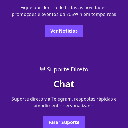
Fique por dentro de todas as novidades,
promoções e eventos da 705Win em tempo real!
Ver Notícias
💬 Suporte Direto
Chat
Suporte direto via Telegram, respostas rápidas e
atendimento personalizado!
Falar Suporte