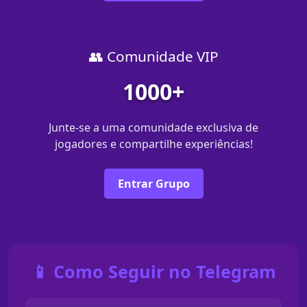
👥 Comunidade VIP
1000+
Junte-se a uma comunidade exclusiva de
jogadores e compartilhe experiências!
Entrar Grupo
📱 Como Seguir no Telegram