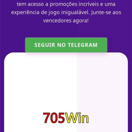
tem acesso a promoções incríveis e uma
experiência de jogo inigualável. Junte-se aos
vencedores agora!
SEGUIR NO TELEGRAM