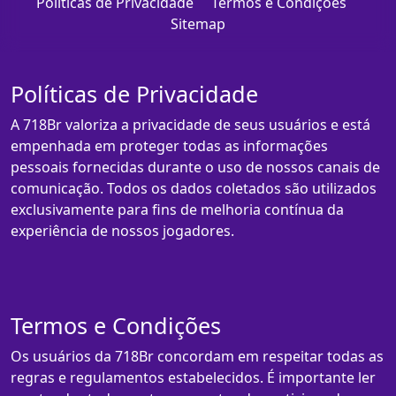
Políticas de Privacidade
Termos e Condições
Sitemap
Políticas de Privacidade
A 718Br valoriza a privacidade de seus usuários e está
empenhada em proteger todas as informações
pessoais fornecidas durante o uso de nossos canais de
comunicação. Todos os dados coletados são utilizados
exclusivamente para fins de melhoria contínua da
experiência de nossos jogadores.
Termos e Condições
Os usuários da 718Br concordam em respeitar todas as
regras e regulamentos estabelecidos. É importante ler