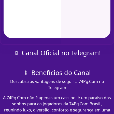
📱 Canal Oficial no Telegram!
📱 Benefícios do Canal
Descubra as vantagens de seguir a 74Pg.Com no
Telegram
A 74Pg.Com não é apenas um cassino, é um paraíso dos
sonhos para os jogadores da 74Pg.Com Brasil ,
reunindo luxo, diversão, conforto e segurança em uma