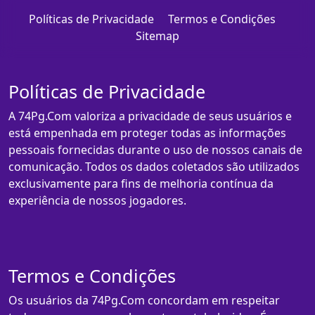
Políticas de Privacidade
Termos e Condições
Sitemap
Políticas de Privacidade
A 74Pg.Com valoriza a privacidade de seus usuários e
está empenhada em proteger todas as informações
pessoais fornecidas durante o uso de nossos canais de
comunicação. Todos os dados coletados são utilizados
exclusivamente para fins de melhoria contínua da
experiência de nossos jogadores.
Termos e Condições
Os usuários da 74Pg.Com concordam em respeitar