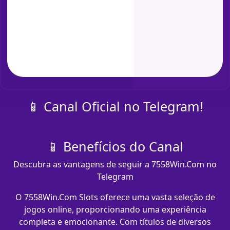
📱 Canal Oficial no Telegram!
📱 Benefícios do Canal
Descubra as vantagens de seguir a 7558Win.Com no
Telegram
O 7558Win.Com Slots oferece uma vasta seleção de
jogos online, proporcionando uma experiência
completa e emocionante. Com títulos de diversos