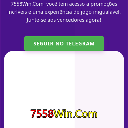
7558Win.Com, você tem acesso a promoções
incríveis e uma experiência de jogo inigualável.
Junte-se aos vencedores agora!
SEGUIR NO TELEGRAM