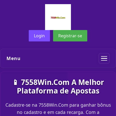
Login
Registrar-se
Menu
📱 7558Win.Com A Melhor
Plataforma de Apostas
Cadastre-se na 7558Win.Com para ganhar bônus
no cadastro e em cada recarga. Com a