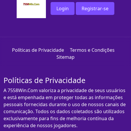
Login
Registrar-se
Políticas de Privacidade
Termos e Condições
Sitemap
Políticas de Privacidade
A 7558Win.Com valoriza a privacidade de seus usuários
e está empenhada em proteger todas as informações
pessoais fornecidas durante o uso de nossos canais de
comunicação. Todos os dados coletados são utilizados
exclusivamente para fins de melhoria contínua da
experiência de nossos jogadores.