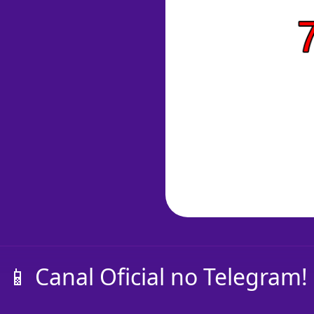
📱 Canal Oficial no Telegram!