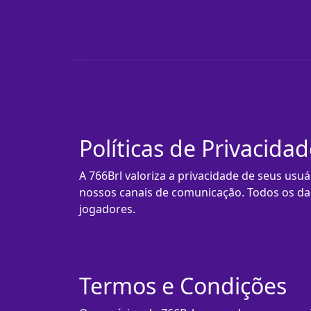
Políticas de Privacida
A 766Brl valoriza a privacidade de seus us
nossos canais de comunicação. Todos os dad
jogadores.
Termos e Condições