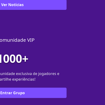
Ver Notícias
Comunidade VIP
1000+
unidade exclusiva de jogadores e
rtilhe experiências!
Entrar Grupo