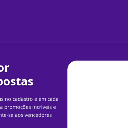
or
postas
us no cadastro e em cada
a promoções incríveis e
unte-se aos vencedores