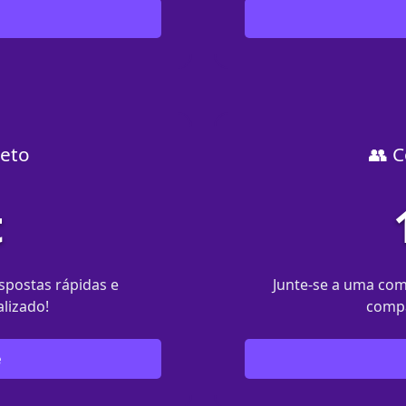
reto
👥 
t
espostas rápidas e
Junte-se a uma com
lizado!
compa
e