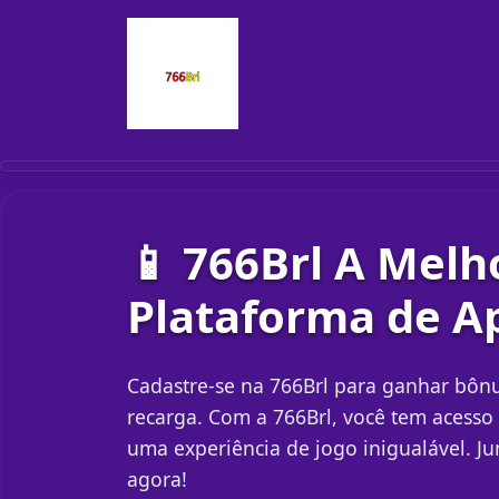
📱 766Brl A Melh
Plataforma de A
Cadastre-se na 766Brl para ganhar bôn
recarga. Com a 766Brl, você tem acesso 
uma experiência de jogo inigualável. J
agora!