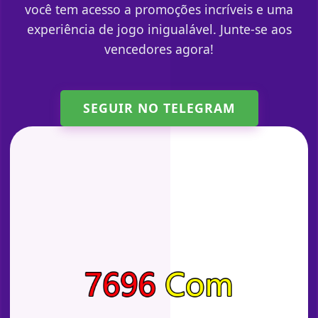
você tem acesso a promoções incríveis e uma
experiência de jogo inigualável. Junte-se aos
vencedores agora!
SEGUIR NO TELEGRAM