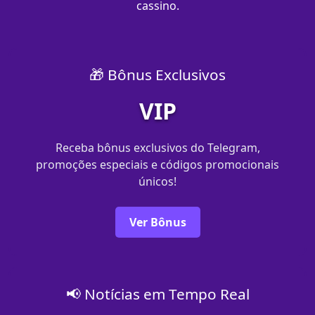
cassino.
🎁 Bônus Exclusivos
VIP
Receba bônus exclusivos do Telegram,
promoções especiais e códigos promocionais
únicos!
Ver Bônus
📢 Notícias em Tempo Real