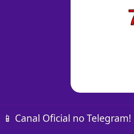
📱 Canal Oficial no Telegram!