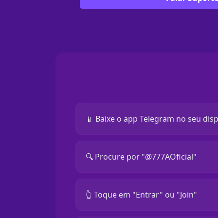
📱 Baixe o app Telegram no seu disp
🔍 Procure por "@777AOficial"
👆 Toque em "Entrar" ou "Join"