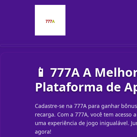
📱 777A A Melho
Plataforma de A
Cadastre-se na 777A para ganhar bônus
recarga. Com a 777A, você tem acesso a
uma experiência de jogo inigualável. J
agora!