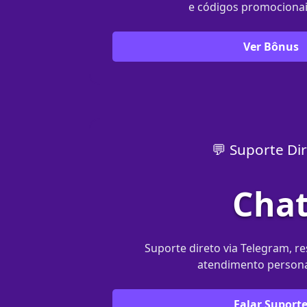
e códigos promocionai
Ver Bônus
💬 Suporte Di
Cha
Suporte direto via Telegram, r
atendimento persona
Falar Suport