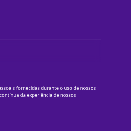
essoais fornecidas durante o uso de nossos
 contínua da experiência de nossos