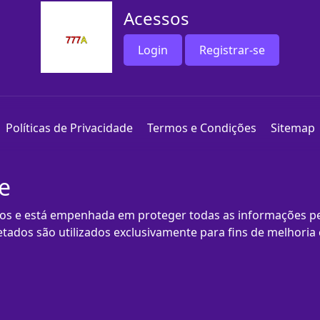
Acessos
Login
Registrar-se
Políticas de Privacidade
Termos e Condições
Sitemap
de
rios e está empenhada em proteger todas as informações p
tados são utilizados exclusivamente para fins de melhoria