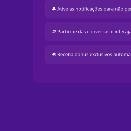
🔔 Ative as notificações para não p
💬 Participe das conversas e interaj
🎁 Receba bônus exclusivos autom