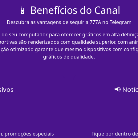
📱 Benefícios do Canal
Descubra as vantagens de seguir a 777A no Telegram
ca do seu computador para oferecer gráficos em alta definiç
portivas são renderizados com qualidade superior, com anim
ização otimizado garante que mesmo dispositivos com conf
gráficos de qualidade.
sivos
📢 Notí
m, promoções especiais
Fique por dentro d