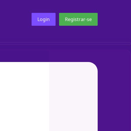
Login
Registrar-se