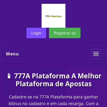
Login
Registrar-se
Menu
📱 777A Plataforma A Melhor
Plataforma de Apostas
Cadastre-se na 777A Plataforma para ganhar
bônus no cadastro e em cada recarga. Com a