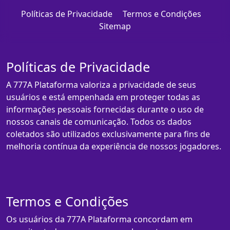
Políticas de Privacidade
Termos e Condições
Sitemap
Políticas de Privacidade
A 777A Plataforma valoriza a privacidade de seus
usuários e está empenhada em proteger todas as
informações pessoais fornecidas durante o uso de
nossos canais de comunicação. Todos os dados
coletados são utilizados exclusivamente para fins de
melhoria contínua da experiência de nossos jogadores.
Termos e Condições
Os usuários da 777A Plataforma concordam em