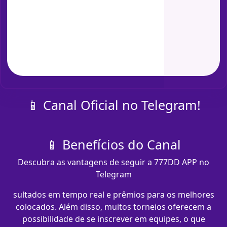
📱 Canal Oficial no Telegram!
📱 Benefícios do Canal
Descubra as vantagens de seguir a 777DD APP no
Telegram
sultados em tempo real e prêmios para os melhores
colocados. Além disso, muitos torneios oferecem a
possibilidade de se inscrever em equipes, o que