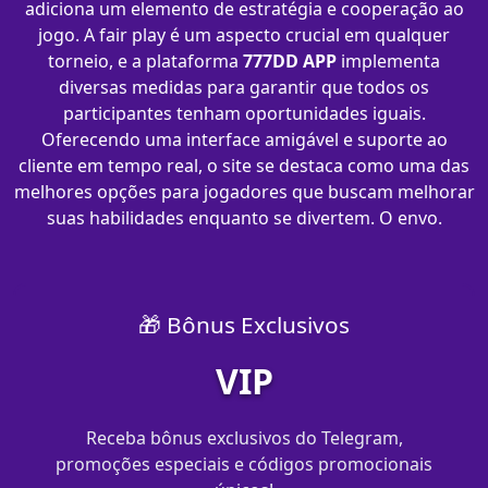
adiciona um elemento de estratégia e cooperação ao
jogo. A fair play é um aspecto crucial em qualquer
torneio, e a plataforma
777DD APP
implementa
diversas medidas para garantir que todos os
participantes tenham oportunidades iguais.
Oferecendo uma interface amigável e suporte ao
cliente em tempo real, o site se destaca como uma das
melhores opções para jogadores que buscam melhorar
suas habilidades enquanto se divertem. O envo.
🎁 Bônus Exclusivos
VIP
Receba bônus exclusivos do Telegram,
promoções especiais e códigos promocionais