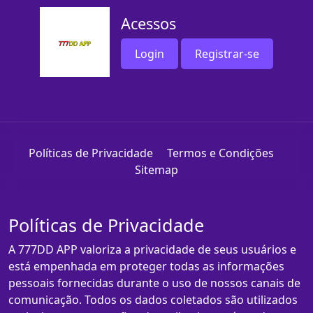
Acessos
Login
Registrar-se
Políticas de Privacidade
Termos e Condições
Sitemap
Políticas de Privacidade
A 777DD APP valoriza a privacidade de seus usuários e
está empenhada em proteger todas as informações
pessoais fornecidas durante o uso de nossos canais de
comunicação. Todos os dados coletados são utilizados