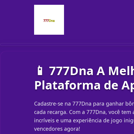
📱 777Dna A Mel
Plataforma de A
Cadastre-se na 777Dna para ganhar bô
cada recarga. Com a 777Dna, você tem
incríveis e uma experiência de jogo inig
vencedores agora!