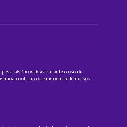
 pessoais fornecidas durante o uso de
elhoria contínua da experiência de nossos