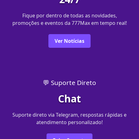
Fique por dentro de todas as novidades,
promoções e eventos da 777Max em tempo real!
Ver Notícias
💬 Suporte Direto
Chat
Suporte direto via Telegram, respostas rápidas e
atendimento personalizado!