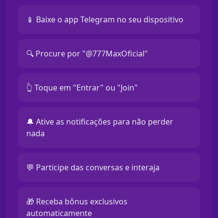
📱 Baixe o app Telegram no seu dispositivo
🔍 Procure por "@777MaxOficial"
👆 Toque em "Entrar" ou "Join"
🔔 Ative as notificações para não perder
nada
💬 Participe das conversas e interaja
🎁 Receba bônus exclusivos
automaticamente