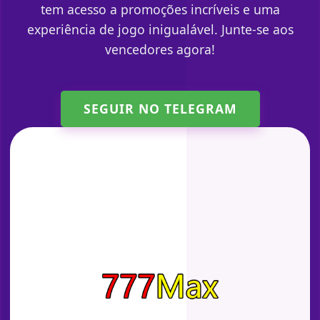
tem acesso a promoções incríveis e uma
experiência de jogo inigualável. Junte-se aos
vencedores agora!
SEGUIR NO TELEGRAM