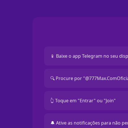
📱 Baixe o app Telegram no seu disp
🔍 Procure por "@777Max.ComOficia
👆 Toque em "Entrar" ou "Join"
🔔 Ative as notificações para não p