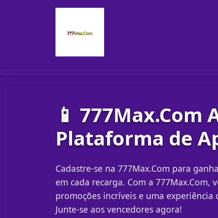
📱 777Max.Com 
Plataforma de A
Cadastre-se na 777Max.Com para ganha
em cada recarga. Com a 777Max.Com, v
promoções incríveis e uma experiência d
Junte-se aos vencedores agora!