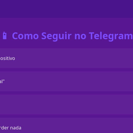
📱 Como Seguir no Telegram
ositivo
l"
erder nada