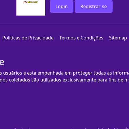
Login
Registrar-se
Políticas de Privacidade
Termos e Condições
Sitemap
de
us usuários e está empenhada em proteger todas as inform
os coletados são utilizados exclusivamente para fins de m