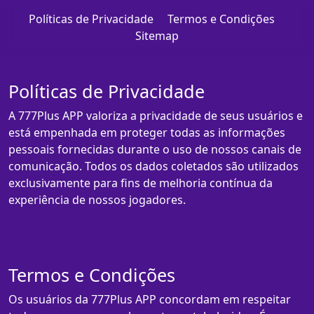
Políticas de Privacidade
Termos e Condições
Sitemap
Políticas de Privacidade
A 777Plus APP valoriza a privacidade de seus usuários e
está empenhada em proteger todas as informações
pessoais fornecidas durante o uso de nossos canais de
comunicação. Todos os dados coletados são utilizados
exclusivamente para fins de melhoria contínua da
experiência de nossos jogadores.
Termos e Condições
Os usuários da 777Plus APP concordam em respeitar