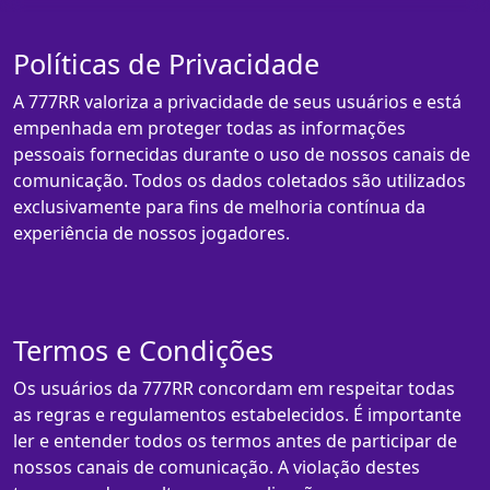
Políticas de Privacidade
A 777RR valoriza a privacidade de seus usuários e está
empenhada em proteger todas as informações
pessoais fornecidas durante o uso de nossos canais de
comunicação. Todos os dados coletados são utilizados
exclusivamente para fins de melhoria contínua da
experiência de nossos jogadores.
Termos e Condições
Os usuários da 777RR concordam em respeitar todas
as regras e regulamentos estabelecidos. É importante
ler e entender todos os termos antes de participar de
nossos canais de comunicação. A violação destes