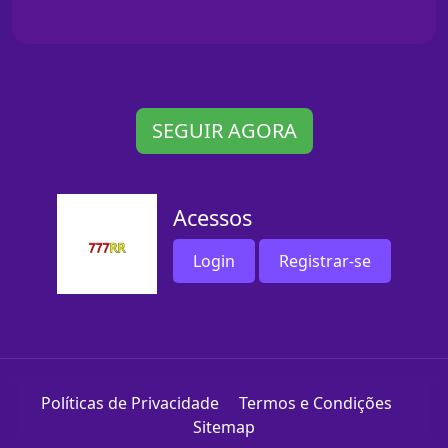
SEGUIR AGORA
Acessos
Login
Registrar-se
Políticas de Privacidade
Termos e Condições
Sitemap