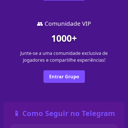
👥 Comunidade VIP
1000+
Junte-se a uma comunidade exclusiva de
jogadores e compartilhe experiências!
Entrar Grupo
📱 Como Seguir no Telegram