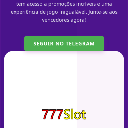
tem acesso a promoções incríveis e uma
experiência de jogo inigualável. Junte-se aos
vencedores agora!
SEGUIR NO TELEGRAM