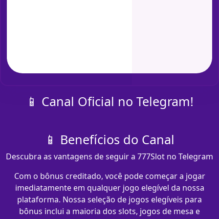
📱 Canal Oficial no Telegram!
📱 Benefícios do Canal
Descubra as vantagens de seguir a 777Slot no Telegram
Com o bônus creditado, você pode começar a jogar
imediatamente em qualquer jogo elegível da nossa
plataforma. Nossa seleção de jogos elegíveis para
bônus inclui a maioria dos slots, jogos de mesa e