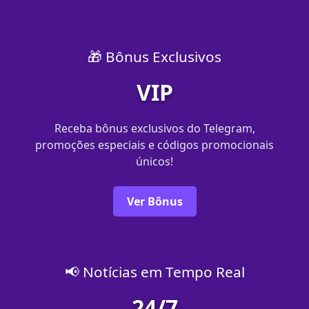
🎁 Bônus Exclusivos
VIP
Receba bônus exclusivos do Telegram,
promoções especiais e códigos promocionais
únicos!
Ver Bônus
📢 Notícias em Tempo Real
24/7