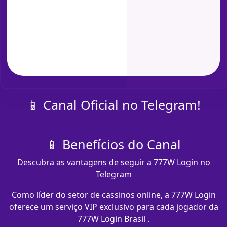
📱 Canal Oficial no Telegram!
📱 Benefícios do Canal
Descubra as vantagens de seguir a 777W Login no
Telegram
Como líder do setor de cassinos online, a 777W Login
oferece um serviço VIP exclusivo para cada jogador da
777W Login Brasil .