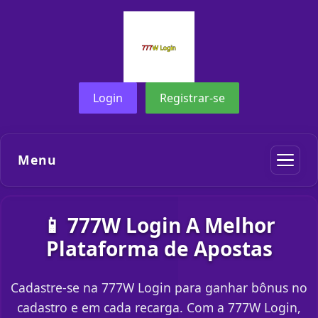
Login
Registrar-se
Menu
📱 777W Login A Melhor
Plataforma de Apostas
Cadastre-se na 777W Login para ganhar bônus no
cadastro e em cada recarga. Com a 777W Login,